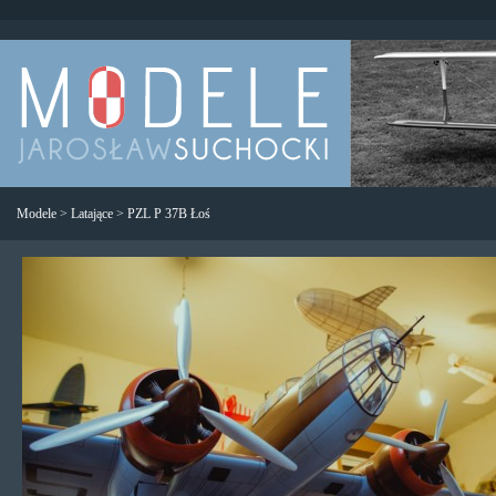
Modele
>
Latające
>
PZL P 37B Łoś