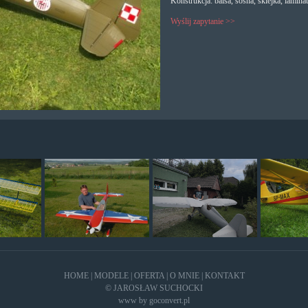
Konstrukcja: balsa, sosna, sklejka, laminat
Wyślij zapytanie >>
HOME
|
MODELE
|
OFERTA
|
O MNIE
|
KONTAKT
© JAROSŁAW SUCHOCKI
www by
goconvert.pl