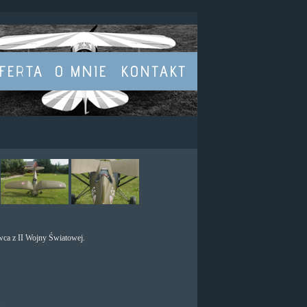
wca z II Wojny Światowej.